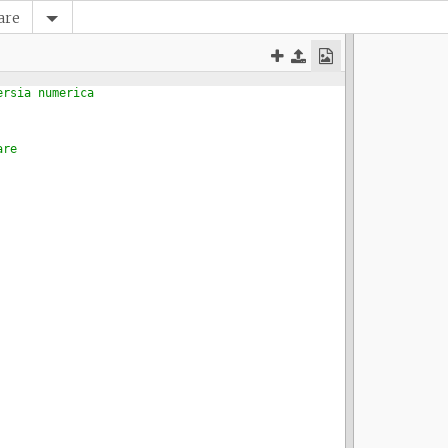
are
ersia numerica
are