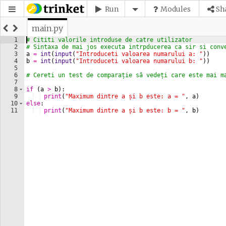
Run
Modules
Sh
main.py
1
# Cititi valorile introduse de catre utilizator
2
# Sintaxa de mai jos executa intrpducerea ca sir si conv
3
a
=
int
(
input
(
"Introduceti valoarea numarului a: "
))
4
b
=
int
(
input
(
"Introduceti valoarea numarului b: "
))
5
6
# Cereti un test de comparație să vedeți care este mai m
7
8
if
(
a
>
b
)
:
9
print
(
"Maximum dintre a și b este: a = "
, 
a
)
10
else
:
11
print
(
"Maximum dintre a și b este: b = "
, 
b
)