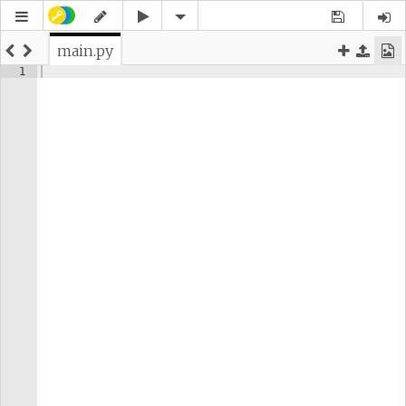
main.py
1