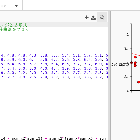
are
い
て
2
次
多
項
式
帰
曲
線
を
プ
ロ
ッ
4
3.5
.4
, 
4.8
, 
4.8
, 
4.3
, 
5.8
, 
5.7
, 
5.4
, 
5.1
, 
5.7
, 
5.1
, 
5.4
, 
5.1
, 
4.6
, 
.0
, 
5.9
, 
6.0
, 
6.1
, 
5.6
, 
6.7
, 
5.6
, 
5.8
, 
6.2
, 
5.6
, 
5.9
, 
6.1
, 
6.3
, 
3
がく片の幅 (cm)
.5
, 
6.4
, 
6.8
, 
5.7
, 
5.8
, 
6.4
, 
6.5
, 
7.7
, 
7.7
, 
6.0
, 
6.9
, 
5.6
, 
7.7
, 
.7
, 
3.4
, 
3.0
, 
3.0
, 
4.0
, 
4.4
, 
3.9
, 
3.5
, 
3.8
, 
3.8
, 
3.4
, 
3.7
, 
3.6
, 
.0
, 
3.0
, 
2.2
, 
2.9
, 
2.9
, 
3.1
, 
3.0
, 
2.7
, 
2.2
, 
2.5
, 
3.2
, 
2.8
, 
2.5
, 
2.5
.2
, 
2.7
, 
3.0
, 
2.5
, 
2.8
, 
3.2
, 
3.0
, 
3.8
, 
2.6
, 
2.2
, 
3.2
, 
2.8
, 
2.8
, 
2
_x4
-
sum_x2
*
sum_x3
)
+
sum_x2
*
(
sum_x
*
sum_x3
-
sum_x2
**
2
)