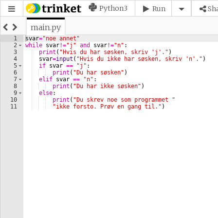
Python3
Run
Sh
main.py
1
svar
=
"noe annet"
2
while
svar
!=
"j"
and
svar
!=
"n"
:
3
print
(
"Hvis du har søsken, skriv 'j'."
)
4
svar
=
input
(
"Hvis du ikke har søsken, skriv 'n'."
)
5
if
svar
==
"j"
:
6
print
(
"Du har søsken"
)
7
elif
svar
==
"n"
:
8
print
(
"Du har ikke søsken"
)
9
else
:
10
print
(
"Du skrev noe som programmet "
11
"ikke forsto. Prøv en gang til."
)