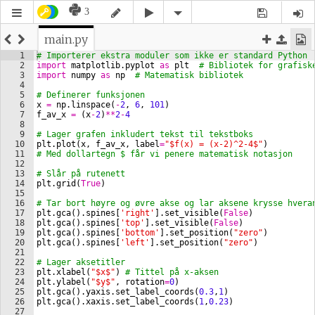
3
main.py
1
# Importerer ekstra moduler som ikke er standard Python
2
import
matplotlib
.
pyplot
as
plt
# Bibliotek for grafisk
3
import
numpy
as
np
# Matematisk bibliotek
4
5
# Definerer funksjonen
6
x
=
np
.
linspace
(
-
2
, 
6
, 
101
)
7
f_av_x
=
(
x
-
2
)
**
2
-
4
8
9
# Lager grafen inkludert tekst til tekstboks
10
plt
.
plot
(
x
, 
f_av_x
, 
label
=
"$f(x) = (x-2)^2-4$"
)
11
# Med dollartegn $ får vi penere matematisk notasjon
12
13
# Slår på rutenett
14
plt
.
grid
(
True
)
15
16
# Tar bort høyre og øvre akse og lar aksene krysse hvera
17
plt
.
gca
(
)
.
spines
[
'right'
]
.
set_visible
(
False
)
18
plt
.
gca
(
)
.
spines
[
'top'
]
.
set_visible
(
False
)
19
plt
.
gca
(
)
.
spines
[
'bottom'
]
.
set_position
(
"zero"
)
20
plt
.
gca
(
)
.
spines
[
'left'
]
.
set_position
(
"zero"
)
21
22
# Lager aksetitler
23
plt
.
xlabel
(
"$x$"
)
# Tittel på x-aksen
24
plt
.
ylabel
(
"$y$"
, 
rotation
=
0
)
25
plt
.
gca
(
)
.
yaxis
.
set_label_coords
(
0.3
,
1
)
26
plt
.
gca
(
)
.
xaxis
.
set_label_coords
(
1
,
0.23
)
27