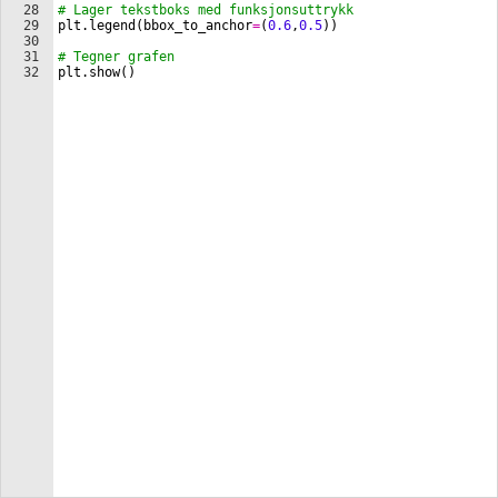
28
# Lager tekstboks med funksjonsuttrykk
29
plt
.
legend
(
bbox_to_anchor
=
(
0.6
,
0.5
))
30
31
# Tegner grafen
32
plt
.
show
(
)