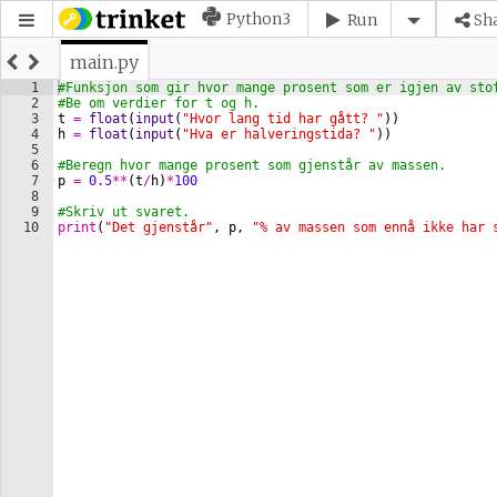
Python3
Run
Sh
main.py
1
#Funksjon som gir hvor mange prosent som er igjen av sto
2
#Be om verdier for t og h.
3
t
=
float
(
input
(
"Hvor lang tid har gått? "
))
4
h
=
float
(
input
(
"Hva er halveringstida? "
))
5
6
#Beregn hvor mange prosent som gjenstår av massen.
7
p
=
0.5
**
(
t
/
h
)
*
100
8
9
#Skriv ut svaret.
10
print
(
"Det gjenstår"
, 
p
, 
"% av massen som ennå ikke har 