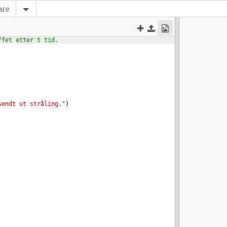
are
ffet etter t tid.
sendt ut stråling."
)