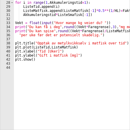
28
for
i
in
range
(
1
,
Akkumuleringstid
+
1
)
:
29
ListeTid
.
append
(
i
)
30
ListeMatfisk
.
append
(
ListeMatfisk
[
-
1
]
*
0.5
**
(
1
/
HL
)
+
Fak
31
Akkumuleringstid
*
ListeSmafisk
[
-
1
])
32
33
Vekt
=
float
(
input
(
"Hvor mange kg veier du? "
))
34
print
(
"Du kan få i deg"
,
round
((
Vekt
*
Faregrense
)
,
3
)
,
"mg m
35
print
(
"Du kan spise"
,
round
((
Vekt
*
Faregrense
)
/
ListeMatfis
36
"per uke før det er potensielt skadelig."
)
37
38
plt
.
title
(
"Opptak av metylkvikksølv i matfisk over tid"
)
39
plt
.
plot
(
ListeTid
,
ListeMatfisk
)
40
plt
.
xlabel
(
"Tid [Uker]"
)
41
plt
.
ylabel
(
"Gift i matfisk [mg]"
)
42
plt
.
show
(
)
43
44