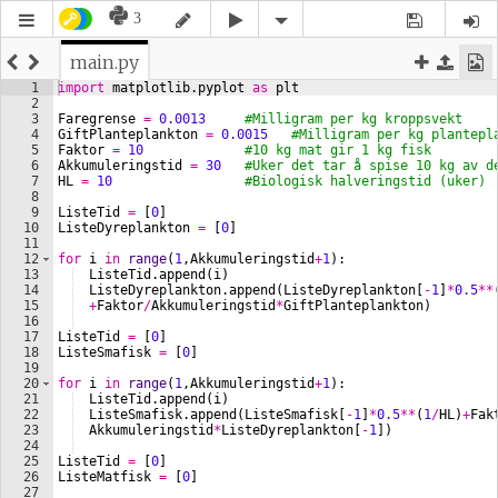
3
main.py
1
import
matplotlib
.
pyplot
as
plt
2
3
Faregrense
=
0.0013
#Milligram per kg kroppsvekt
4
GiftPlanteplankton
=
0.0015
#Milligram per kg plantepl
5
Faktor
=
10
#10 kg mat gir 1 kg fisk
6
Akkumuleringstid
=
30
#Uker det tar å spise 10 kg av d
7
HL
=
10
#Biologisk halveringstid (uker)
8
9
ListeTid
=
[
0
]
10
ListeDyreplankton
=
[
0
]
11
12
for
i
in
range
(
1
,
Akkumuleringstid
+
1
)
:
13
ListeTid
.
append
(
i
)
14
ListeDyreplankton
.
append
(
ListeDyreplankton
[
-
1
]
*
0.5
**
15
+
Faktor
/
Akkumuleringstid
*
GiftPlanteplankton
)
16
17
ListeTid
=
[
0
]
18
ListeSmafisk
=
[
0
]
19
20
for
i
in
range
(
1
,
Akkumuleringstid
+
1
)
:
21
ListeTid
.
append
(
i
)
22
ListeSmafisk
.
append
(
ListeSmafisk
[
-
1
]
*
0.5
**
(
1
/
HL
)
+
Fak
23
Akkumuleringstid
*
ListeDyreplankton
[
-
1
])
24
25
ListeTid
=
[
0
]
26
ListeMatfisk
=
[
0
]
27