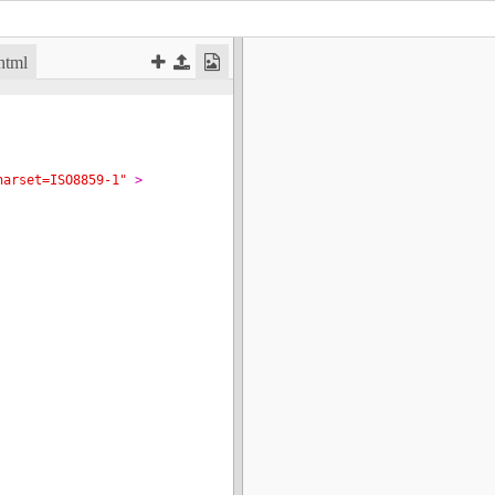
.html
harset=ISO8859-1"
>