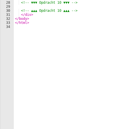
28
<!--
 ▼▼▼ Opdracht 10 ▼▼▼ 
-->
29
30
<!--
 ▲▲▲ Opdracht 10 ▲▲▲ 
-->
31
</
div
>
32
</
body
>
33
</
html
>
34