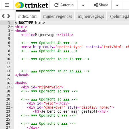
Autorun
Share
index.html
mijnenveger.css
mijnenveger.js
speluitleg
1
<!
DOCTYPE
html
>
2
<
html
>
3
<
head
>
4
<
title
>
Mijnenveger
</
title
>
5
6
<!--
 ▼▼▼ Opdracht 4b ▼▼▼ 
-->
7
<
meta
http-equiv
=
"content-type"
content
=
"text/html; c
8
<!--
 ▲▲▲ Opdracht 4b ▲▲▲ 
-->
9
10
<!--
 ▼▼▼ Opdracht 1a en 1b ▼▼▼ 
-->
11
12
13
<!--
 ▲▲▲ Opdracht 1a en 1b ▲▲▲ 
-->
14
</
head
>
15
16
<
body
>
17
<
div
id
=
"mijnenveld"
>
18
<!--
 ▼▼▼ Opdracht 1c ▼▼▼ 
-->
19
20
<!--
 ▲▲▲ Opdracht 1c ▲▲▲ 
-->
21
<
div
id
=
"veld"
>
</
div
>
22
<
div
id
=
"game-over"
style
=
"display: none;"
>
23
<
h3
>
Je bent op een mijn gestapt!
</
h3
>
24
<!--
 ▼▼▼ Opdracht 6 ▼▼▼ 
-->
25
26
<!--
 ▲▲▲ Opdracht 6 ▲▲▲ 
-->
27
</
div
>