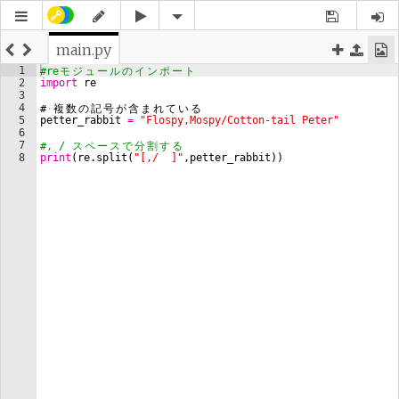
main.py
1
#re
モ
ジ
ュ
ー
ル
の
イ
ン
ポ
ー
ト
2
import
re
3
4
#
·
複
数
の
記
号
が
含
ま
れ
て
い
る
5
petter_rabbit
=
"Flospy,Mospy/Cotton-tail Peter"
6
7
#, / 
ス
ペ
ー
ス
で
分
割
す
る
8
print
(
re
.
split
(
"[,/  ]"
,
petter_rabbit
))