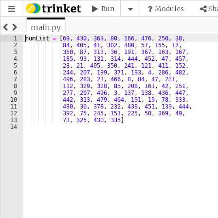
Run
Modules
Sh
main.py
1
numList
=
[
69
, 
430
, 
363
, 
80
, 
166
, 
476
, 
250
, 
38
,
2
84
, 
405
, 
41
, 
302
, 
480
, 
57
, 
155
, 
17
, 
3
350
, 
87
, 
313
, 
36
, 
191
, 
367
, 
163
, 
167
,
4
185
, 
93
, 
131
, 
314
, 
444
, 
452
, 
47
, 
457
,
5
28
, 
21
, 
405
, 
350
, 
241
, 
121
, 
411
, 
152
,
6
244
, 
207
, 
199
, 
371
, 
193
, 
4
, 
286
, 
482
,
7
496
, 
283
, 
23
, 
466
, 
8
, 
84
, 
47
, 
231
,
8
112
, 
329
, 
328
, 
85
, 
208
, 
161
, 
42
, 
251
,
9
277
, 
207
, 
496
, 
3
, 
137
, 
138
, 
436
, 
447
,
10
442
, 
313
, 
479
, 
464
, 
191
, 
19
, 
78
, 
333
,
11
480
, 
36
, 
378
, 
232
, 
438
, 
451
, 
139
, 
444
,
12
392
, 
75
, 
245
, 
151
, 
225
, 
50
, 
369
, 
49
,
13
73
, 
325
, 
430
, 
335
]
14