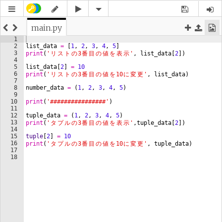
main.py
1
2
list_data
=
[
1
, 
2
, 
3
, 
4
, 
5
]
3
print
(
'
リ
ス
ト
の
3
番
目
の
値
を
表
示
'
, 
list_data
[
2
])
4
5
list_data
[
2
]
=
10
6
print
(
'
リ
ス
ト
の
3
番
目
の
値
を
10
に
変
更
'
, 
list_data
)
7
8
number_data
=
(
1
, 
2
, 
3
, 
4
, 
5
)
9
10
print
(
'################'
)
11
12
tuple_data
=
(
1
, 
2
, 
3
, 
4
, 
5
)
13
print
(
'
タ
プ
ル
の
3
番
目
の
値
を
表
示
'
,
tuple_data
[
2
])
14
15
tuple
[
2
]
=
10
16
print
(
'
タ
プ
ル
の
3
番
目
の
値
を
10
に
変
更
'
, 
tuple_data
)
17
18