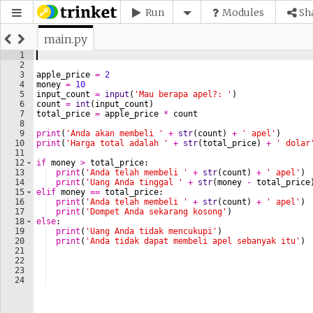
Run
Modules
Sh
main.py
1
2
3
apple_price
=
2
4
money
=
10
5
input_count
=
input
(
'Mau berapa apel?: '
)
6
count
=
int
(
input_count
)
7
total_price
=
apple_price
*
count
8
9
print
(
'Anda akan membeli '
+
str
(
count
)
+
' apel'
)
10
print
(
'Harga total adalah '
+
str
(
total_price
)
+
' dolar
11
12
if
money
>
total_price
:
13
print
(
'Anda telah membeli '
+
str
(
count
)
+
' apel'
)
14
print
(
'Uang Anda tinggal '
+
str
(
money
-
total_price
15
elif
money
==
total_price
:
16
print
(
'Anda telah membeli '
+
str
(
count
)
+
' apel'
)
17
print
(
'Dompet Anda sekarang kosong'
)
18
else
:
19
print
(
'Uang Anda tidak mencukupi'
)
20
print
(
'Anda tidak dapat membeli apel sebanyak itu'
)
21
22
23
24