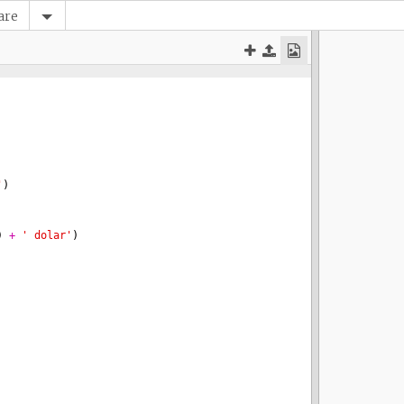
are
'
)
)
+
' dolar'
)