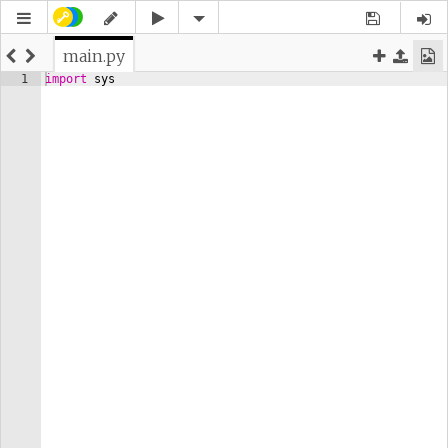
main.py
1
import
sys