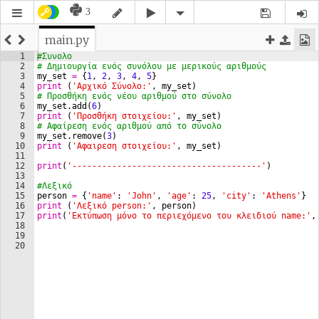
3
main.py
1
#Συνολο
2
# Δημιουργία ενός συνόλου με μερικούς αριθμούς
3
my_set
=
{
1
, 
2
, 
3
, 
4
, 
5
}
4
print
(
'Αρχικό Σύνολο:'
, 
my_set
)
5
# Προσθήκη ενός νέου αριθμού στο σύνολο
6
my_set
.
add
(
6
)
7
print
(
'Προσθήκη στοιχείου:'
, 
my_set
)
8
# Αφαίρεση ενός αριθμού από το σύνολο
9
my_set
.
remove
(
3
)
10
print
(
'Αφαιρεση στοιχείου:'
, 
my_set
)
11
12
print
(
'--------------------------------------'
)
13
14
#Λεξικό
15
person
=
{
'name'
: 
'John'
, 
'age'
: 
25
, 
'city'
: 
'Athens'
}
16
print
(
'Λεξικό person:'
, 
person
)
17
print
(
'Εκτύπωση μόνο το περιεχόμενο του κλειδιού name:'
,
18
19
20