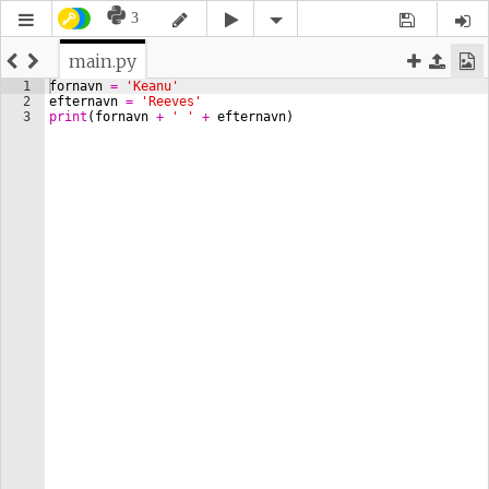
3
main.py
1
fornavn
=
'Keanu'
2
efternavn
=
'Reeves'
3
print
(
fornavn
+
' '
+
efternavn
)